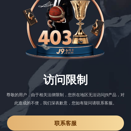
访问限制
尊敬的用户，由于相关法律限制，您所在地区无法访问J9产品，对
此造成的不便，我们深表歉意，您如有疑问请联系客服。
联系客服