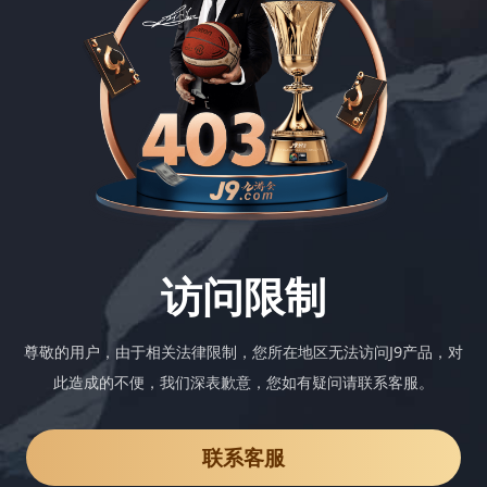
访问限制
尊敬的用户，由于相关法律限制，您所在地区无法访问J9产品，对
此造成的不便，我们深表歉意，您如有疑问请联系客服。
联系客服